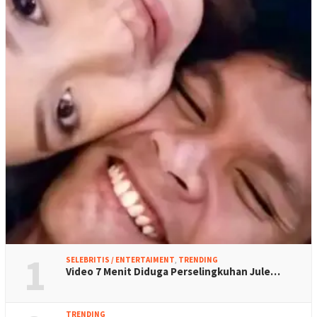
1
SELEBRITIS / ENTERTAIMENT
,
TRENDING
Video 7 Menit Diduga Perselingkuhan Jule…
TRENDING