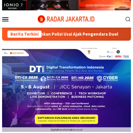
Loncat
ke
konten
Menu
Mobile
amankan Polisi Usai Ajak Pengendara Duel
Berita Terkini
Karnaval Kemer