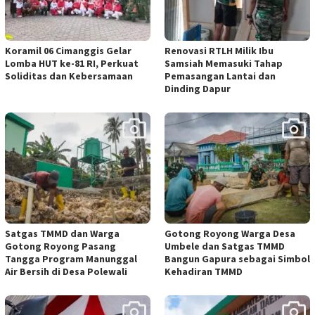
Koramil 06 Cimanggis Gelar
Renovasi RTLH Milik Ibu
Lomba HUT ke-81 RI, Perkuat
Samsiah Memasuki Tahap
Soliditas dan Kebersamaan
Pemasangan Lantai dan
Dinding Dapur
Satgas TMMD dan Warga
Gotong Royong Warga Desa
Gotong Royong Pasang
Umbele dan Satgas TMMD
Tangga Program Manunggal
Bangun Gapura sebagai Simbol
Air Bersih di Desa Polewali
Kehadiran TMMD