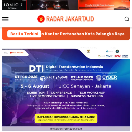
Loncat
ke
konten
Menu
Mobile
an Kantor Pertanahan Kota Palangka Raya
Berita Terkini
Inklusi Keuang