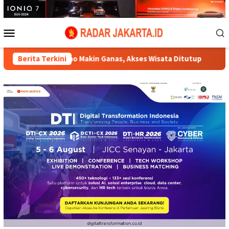
Loncat
ke
konten
Menu
Mobile
Bromo Makin Ganas, Akses Wisata Ditutup
Berita Terkini
Jukir Viral di