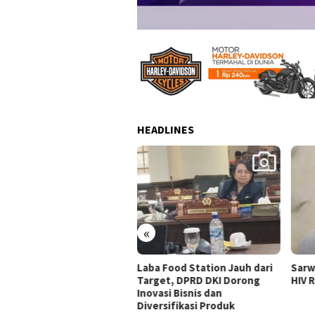
HEADLINES
«
a Food Station Jauh dari
Sarwendah Bantah Sebar Isu
Kapo
get, DPRD DKI Dorong
HIV Ruben Onsu, Ini Faktanya
Ungk
vasi Bisnis dan
Peng
ersifikasi Produk
di K