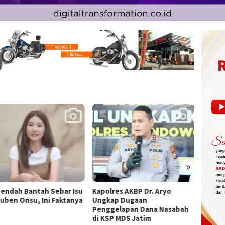
»
lres AKBP Dr. Aryo
Kronologi Temuan 995
995 Se
ap Dugaan
Senjata di Sekolah Jaksel,
Peluru
gelapan Dana Nasabah
Polisi Selidiki
Ketua
SP MDS Jatim
Swasta