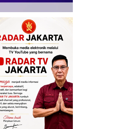
njata dan Ribuan
Laba Food Station Jauh dari
Sarwend
 Ditemukan di Ruang
Target, DPRD DKI Dorong
HIV Rub
 Pengurus Sekolah
Inovasi Bisnis dan
 Jaksel
Diversifikasi Produk