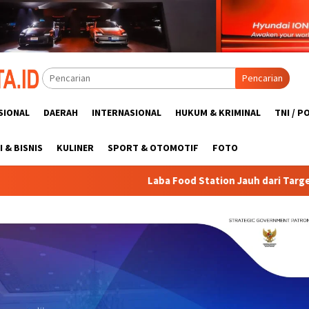
Pencarian
SIONAL
DAERAH
INTERNASIONAL
HUKUM & KRIMINAL
TNI / P
 & BISNIS
KULINER
SPORT & OTOMOTIF
FOTO
Laba Food Station Jauh dari Target, DPRD DKI Dorong Inov