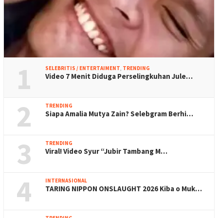
1
SELEBRITIS / ENTERTAIMENT
,
TRENDING
Video 7 Menit Diduga Perselingkuhan Jule…
2
TRENDING
Siapa Amalia Mutya Zain? Selebgram Berhi…
3
TRENDING
Viral! Video Syur “Jubir Tambang M…
4
INTERNASIONAL
TARING NIPPON ONSLAUGHT 2026 Kiba o Muk…