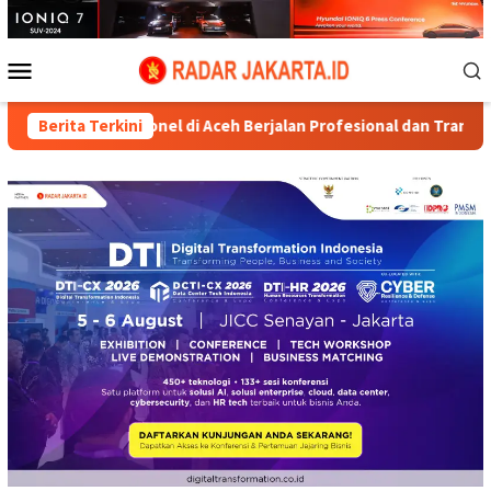
Loncat
ke
konten
Menu
Mobile
aan Personel di Aceh Berjalan Profesional dan Transparan
Berita Terkini