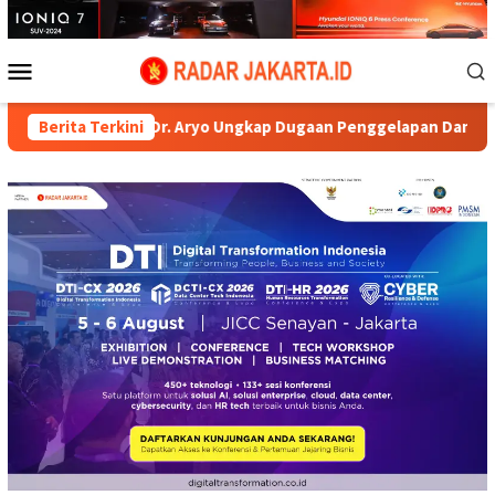
Loncat
ke
konten
Menu
Mobile
es AKBP Dr. Aryo Ungkap Dugaan Penggelapan Dana Nasabah di K
Berita Terkini