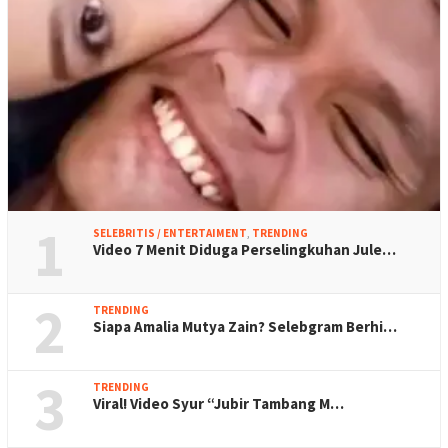
1
SELEBRITIS / ENTERTAIMENT
,
TRENDING
Video 7 Menit Diduga Perselingkuhan Jule…
2
TRENDING
Siapa Amalia Mutya Zain? Selebgram Berhi…
3
TRENDING
Viral! Video Syur “Jubir Tambang M…