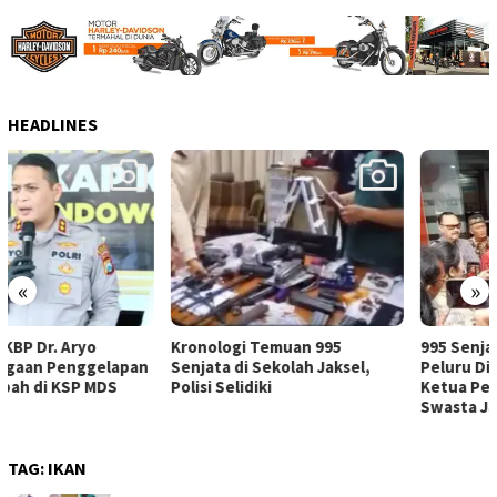
HEADLINES
«
»
Kronologi Temuan 995
995 Senjata dan Ribuan
Senjata di Sekolah Jaksel,
Peluru Ditemukan di Ruang
Polisi Selidiki
Ketua Pengurus Sekolah
Swasta Jaksel
TAG:
IKAN