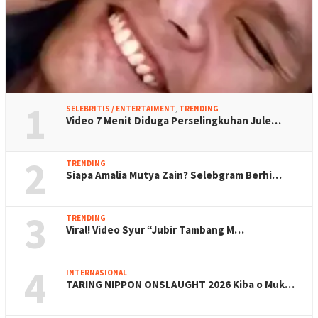
1
SELEBRITIS / ENTERTAIMENT
,
TRENDING
Video 7 Menit Diduga Perselingkuhan Jule…
2
TRENDING
Siapa Amalia Mutya Zain? Selebgram Berhi…
3
TRENDING
Viral! Video Syur “Jubir Tambang M…
4
INTERNASIONAL
TARING NIPPON ONSLAUGHT 2026 Kiba o Muk…