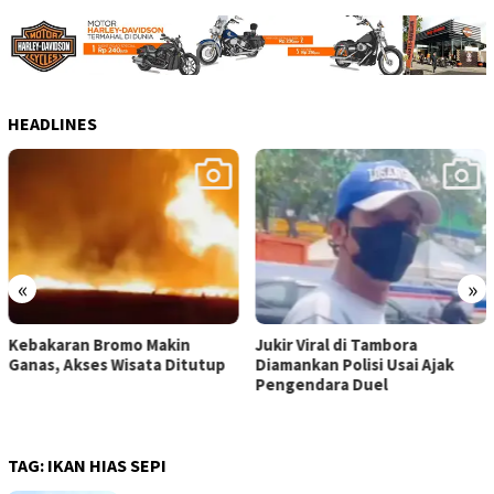
HEADLINES
«
»
Jukir Viral di Tambora
Karnaval Kemerdekaan,
Diamankan Polisi Usai Ajak
Sasana Bulan Kampanyekan
Pengendara Duel
Go Greeen
TAG:
IKAN HIAS SEPI