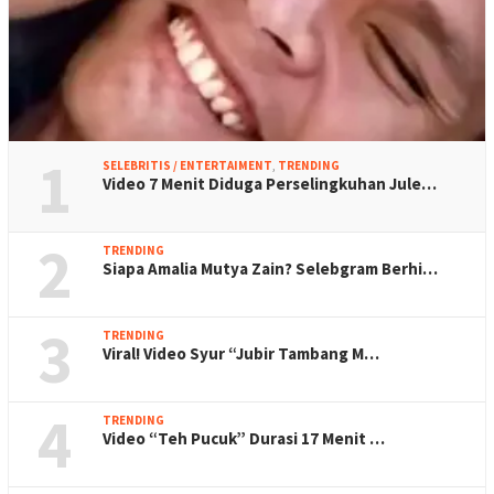
1
SELEBRITIS / ENTERTAIMENT
,
TRENDING
Video 7 Menit Diduga Perselingkuhan Jule…
2
TRENDING
Siapa Amalia Mutya Zain? Selebgram Berhi…
3
TRENDING
Viral! Video Syur “Jubir Tambang M…
4
TRENDING
Video “Teh Pucuk” Durasi 17 Menit …