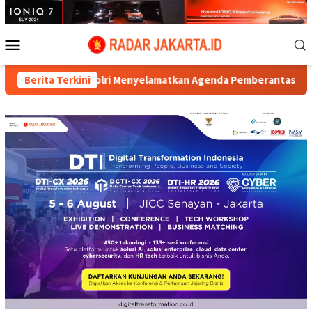
Loncat
ke
konten
Menu
Mobile
ebrie, Polri Menyelamatkan Agenda Pemberantasan Korupsi Pre
Berita Terkini