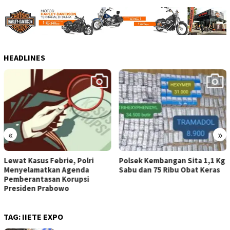
HEADLINES
«
»
Polsek Kembangan Sita 1,1 Kg
Yonarmed 11/GG dan
Sabu dan 75 Ribu Obat Keras
Yonarmed 1/Roket Kostrad
Asah Kesiapan Prajurit Jaga
Kedaulatan NKRI
TAG:
IIETE EXPO