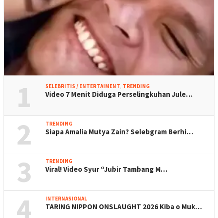
1
SELEBRITIS / ENTERTAIMENT
,
TRENDING
Video 7 Menit Diduga Perselingkuhan Jule…
2
TRENDING
Siapa Amalia Mutya Zain? Selebgram Berhi…
3
TRENDING
Viral! Video Syur “Jubir Tambang M…
4
INTERNASIONAL
TARING NIPPON ONSLAUGHT 2026 Kiba o Muk…