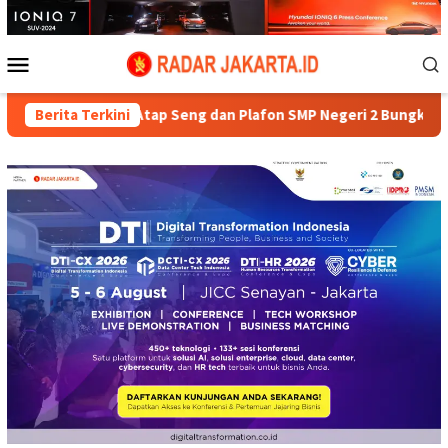
Loncat
ke
konten
Menu
Mobile
sangan Atap Seng dan Plafon SMP Negeri 2 Bungku Selatan Ra
Berita Terkini