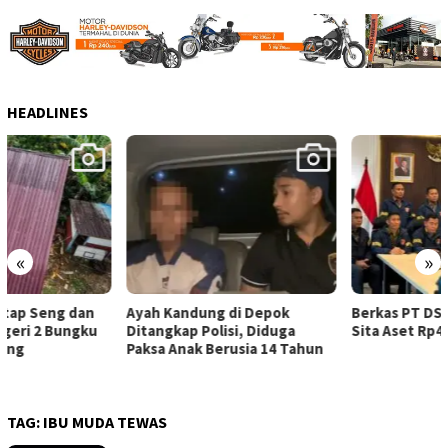
HEADLINES
«
»
Ayah Kandung di Depok
Berkas PT DSI P21, Bareskrim
Ditangkap Polisi, Diduga
Sita Aset Rp425 Miliar
Paksa Anak Berusia 14 Tahun
TAG:
IBU MUDA TEWAS