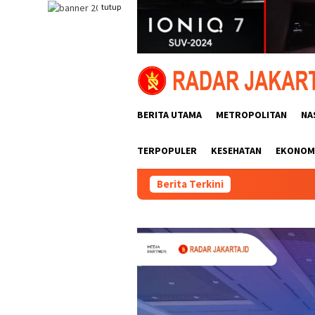
Loncat
tutup
ke
konten
BERITA UTAMA
METROPOLITAN
NA
TERPOPULER
KESEHATAN
EKONOMI
Berita Terkini