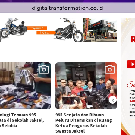
»
Senjata dan Ribuan
Ombudsman RI Uji Kualitas
Inklus
ru Ditemukan di Ruang
Pelayanan Kantor
PWI Ed
a Pengurus Sekolah
Pertanahan Kota Palangka
Publik
ta Jaksel
Raya