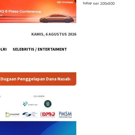
tutup
KAMIS, 6 AGUSTUS 2026
OLRI
SELEBRITIS / ENTERTAIMENT
 Dana Nasabah di KSP MDS Jatim
Kronologi Temuan 995 Sen