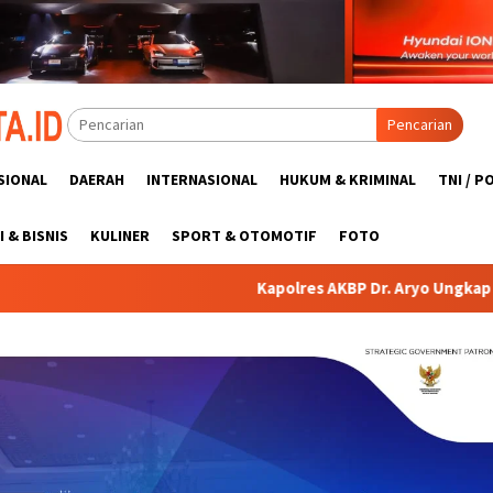
Pencarian
SIONAL
DAERAH
INTERNASIONAL
HUKUM & KRIMINAL
TNI / P
 & BISNIS
KULINER
SPORT & OTOMOTIF
FOTO
Kapolres AKBP Dr. Aryo Ungkap Dugaan Penggelapan