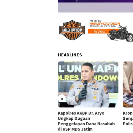
HEADLINES
«
olres AKBP Dr. Aryo
Kronologi Temuan 995
995 
gkap Dugaan
Senjata di Sekolah Jaksel,
Pelu
nggelapan Dana Nasabah
Polisi Selidiki
Ketu
KSP MDS Jatim
Swas