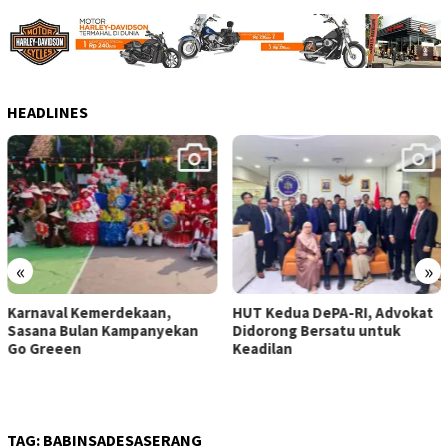
HEADLINES
«
»
Karnaval Kemerdekaan,
HUT Kedua DePA-RI, Advokat
Sasana Bulan Kampanyekan
Didorong Bersatu untuk
Go Greeen
Keadilan
TAG:
BABINSADESASERANG