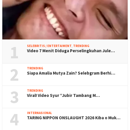
1
SELEBRITIS / ENTERTAIMENT
,
TRENDING
Video 7 Menit Diduga Perselingkuhan Jule…
2
TRENDING
Siapa Amalia Mutya Zain? Selebgram Berhi…
3
TRENDING
Viral! Video Syur “Jubir Tambang M…
4
INTERNASIONAL
TARING NIPPON ONSLAUGHT 2026 Kiba o Muk…