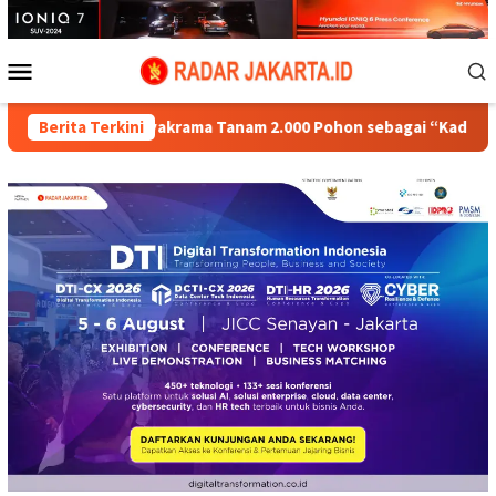
Loncat
ke
konten
Menu
Mobile
52/Wijayakrama Tanam 2.000 Pohon sebagai “Kado untuk Indonesi
Berita Terkini