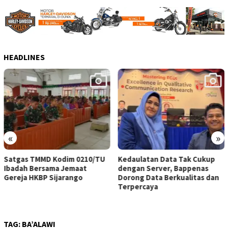
HEADLINES
«
»
Kedaulatan Data Tak Cukup
81 Tahun Merdeka: Goyang
dengan Server, Bappenas
Dangdut Koruptor dengan
Dorong Data Berkualitas dan
Oligarki ?
Terpercaya
TAG:
BA’ALAWI