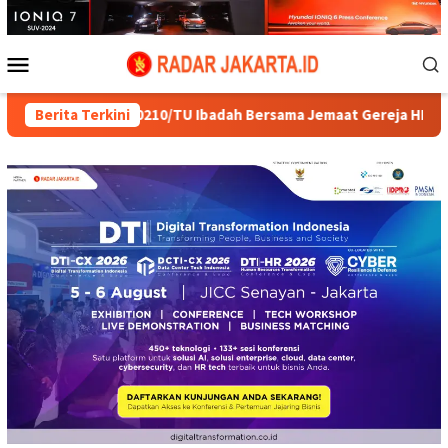
Loncat
ke
konten
Menu
Mobile
D Kodim 0210/TU Ibadah Bersama Jemaat Gereja HKBP Sijarango
Berita Terkini