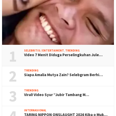
1
SELEBRITIS / ENTERTAIMENT
,
TRENDING
Video 7 Menit Diduga Perselingkuhan Jule…
2
TRENDING
Siapa Amalia Mutya Zain? Selebgram Berhi…
3
TRENDING
Viral! Video Syur “Jubir Tambang M…
4
INTERNASIONAL
TARING NIPPON ONSLAUGHT 2026 Kiba o Muk…