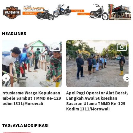
HEADLINES
«
»
Apel Pagi Operator Alat Berat,
Satgas TMMD Ke-129 Kodim
Langkah Awal Sukseskan
1311/Morowali Lembur Malam
Sasaran Utama TMMD Ke-129
Kejar Penyelesaian
Kodim 1311/Morowali
Pembukaan Jalan
TAG:
AYLA MODIFIKASI