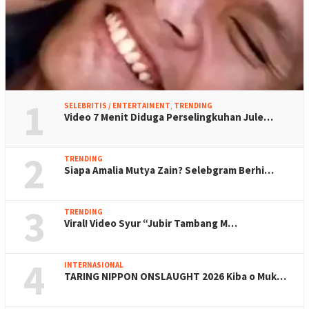
1
SELEBRITIS / ENTERTAIMENT
,
TRENDING
Video 7 Menit Diduga Perselingkuhan Jule…
2
TRENDING
Siapa Amalia Mutya Zain? Selebgram Berhi…
3
TRENDING
Viral! Video Syur “Jubir Tambang M…
4
INTERNASIONAL
TARING NIPPON ONSLAUGHT 2026 Kiba o Muk…