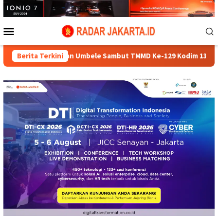
Loncat
ke
konten
Menu
Mobile
epulauan Umbele Sambut TMMD Ke-129 Kodim 1311/Morowali
Berita Terkini