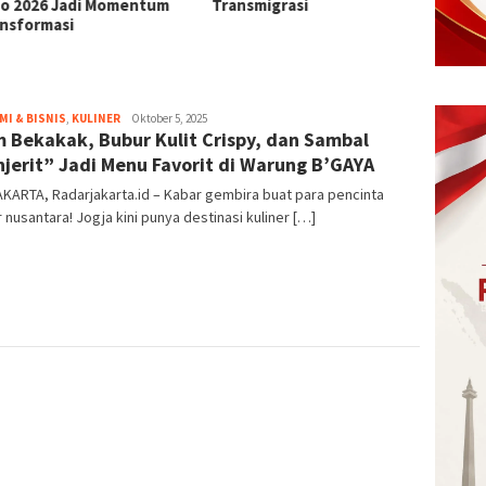
 2026 Jadi Momentum
Transmigrasi
sformasi
I & BISNIS
,
KULINER
eka
Oktober 5, 2025
 Bekakak, Bubur Kulit Crispy, dan Sambal
jerit” Jadi Menu Favorit di Warung B’GAYA
ARTA, Radarjakarta.id – Kabar gembira buat para pencinta
r nusantara! Jogja kini punya destinasi kuliner […]