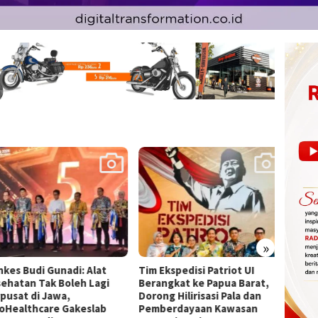
»
es Budi Gunadi: Alat
Tim Ekspedisi Patriot UI
Kodim
hatan Tak Boleh Lagi
Berangkat ke Papua Barat,
Distri
usat di Jawa,
Dorong Hilirisasi Pala dan
Bersi
Healthcare Gakeslab
Pemberdayaan Kawasan