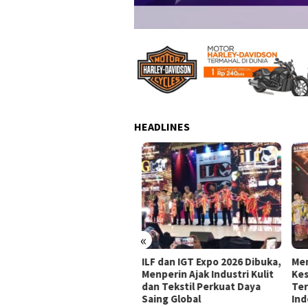
HEADLINES
«
oBeauty Expo 2026 Resmi
ILF dan IGT Expo 2026 Dibuka,
Menk
uka, Industri Kecantikan
Menperin Ajak Industri Kulit
Kese
onesia Bidik Pasar Global
dan Tekstil Perkuat Daya
Terp
Saing Global
Indo