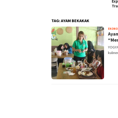
Expo
Tran
TAG:
AYAM BEKAKAK
EKONOM
Ayam
“Men
YOGYAK
kuline