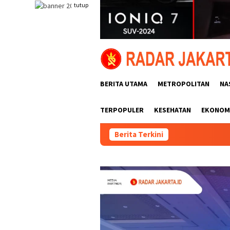
Loncat
tutup
ke
konten
BERITA UTAMA
METROPOLITAN
NA
TERPOPULER
KESEHATAN
EKONOMI
Berita Terkini
IndoBeauty Expo 