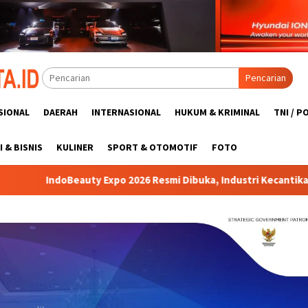
Pencarian
SIONAL
DAERAH
INTERNASIONAL
HUKUM & KRIMINAL
TNI / P
 & BISNIS
KULINER
SPORT & OTOMOTIF
FOTO
2026 Resmi Dibuka, Industri Kecantikan Indonesia Bidik Pasar Glo