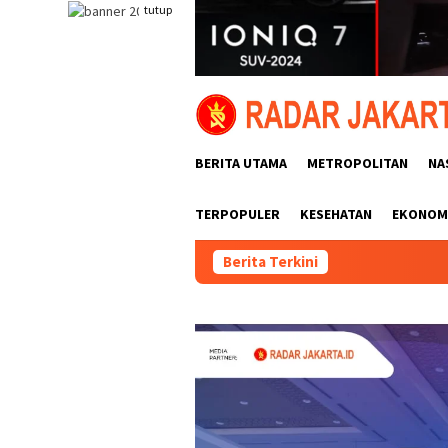
Loncat
tutup
ke
konten
BERITA UTAMA
METROPOLITAN
NA
TERPOPULER
KESEHATAN
EKONOMI
Berita Terkini