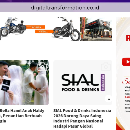
»
 Food & Drinks Indonesia
Hashim Kukuhkan 20 Ormas
Persia
 Dorong Daya Saing
Baru, FORMAS Perkuat
Basrij
stri Pangan Nasional
Pengawalan Program
Mental
pi Pasar Global
Pemerintah