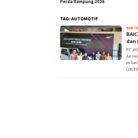
rda Rampung 2026
TAG:
AUTOMOTIF
BERITA
BAIC
dan 
PT JIO
Air re
ini be
(28/10