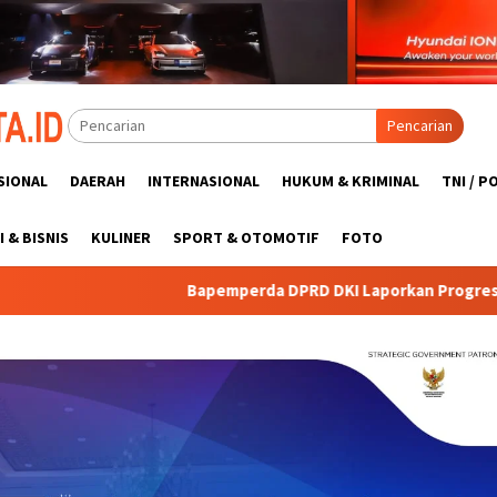
Pencarian
SIONAL
DAERAH
INTERNASIONAL
HUKUM & KRIMINAL
TNI / P
 & BISNIS
KULINER
SPORT & OTOMOTIF
FOTO
Bapemperda DPRD DKI Laporkan Progres Pembahasan Perda kep