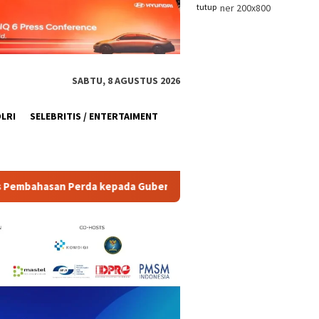
tutup
SABTU, 8 AGUSTUS 2026
OLRI
SELEBRITIS / ENTERTAIMENT
ada Gubernur, Targetkan 20 Perda Rampung 2026
Irish 