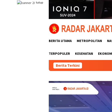
Loncat
tutup
ke
konten
BERITA UTAMA
METROPOLITAN
NA
TERPOPULER
KESEHATAN
EKONOMI
Berita Terkini