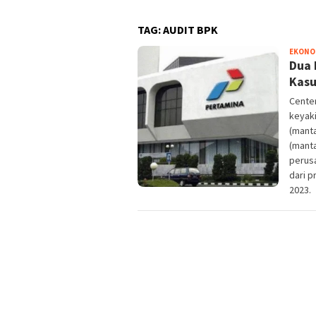
TAG:
AUDIT BPK
EKONOM
Dua 
Kasu
Cente
keyaki
(mant
(mant
perusa
dari 
2023.