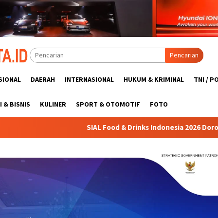
Pencarian
SIONAL
DAERAH
INTERNASIONAL
HUKUM & KRIMINAL
TNI / P
 & BISNIS
KULINER
SPORT & OTOMOTIF
FOTO
SIAL Food & Drinks Indonesia 2026 Dorong Daya Saing Industri 