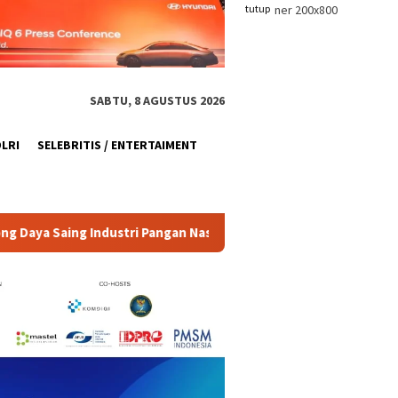
tutup
SABTU, 8 AGUSTUS 2026
OLRI
SELEBRITIS / ENTERTAIMENT
Pangan Nasional Hadapi Pasar Global
Hashim Kukuhkan 20