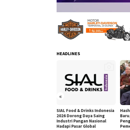
HEADLINES
«
L Food & Drinks Indonesia
Hashim Kukuhkan 20 Ormas
Pers
6 Dorong Daya Saing
Baru, FORMAS Perkuat
Basri
ustri Pangan Nasional
Pengawalan Program
Ment
api Pasar Global
Pemerintah