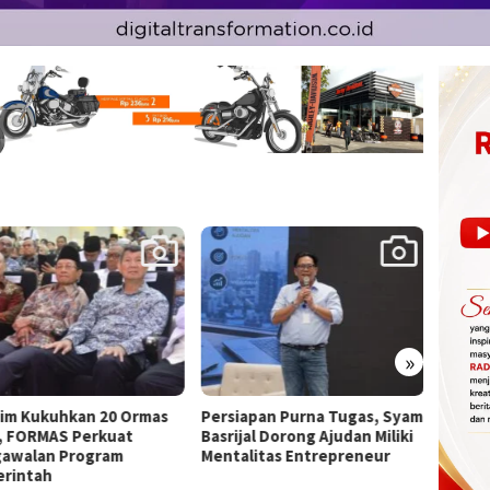
»
iapan Purna Tugas, Syam
Peringatan HUT ke-25
Korami
jal Dorong Ajudan Miliki
Demokrat Banyuwangi
Lomba 
alitas Entrepreneur
Diwarnai Senam Pagi dan
Solidi
Bersih Pantai