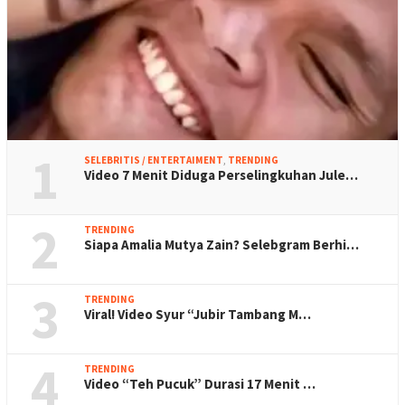
1
SELEBRITIS / ENTERTAIMENT
,
TRENDING
Video 7 Menit Diduga Perselingkuhan Jule…
2
TRENDING
Siapa Amalia Mutya Zain? Selebgram Berhi…
3
TRENDING
Viral! Video Syur “Jubir Tambang M…
4
TRENDING
Video “Teh Pucuk” Durasi 17 Menit …