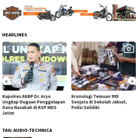
HEADLINES
«
»
Kronologi Temuan 995
995 Senjata dan Ribuan
Senjata di Sekolah Jaksel,
Peluru Ditemukan di Ruang
Polisi Selidiki
Ketua Pengurus Sekolah
Swasta Jaksel
TAG:
AUDIO-TECHNICA