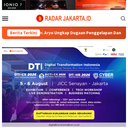
Loncat
ke
konten
Menu
Mobile
es AKBP Dr. Aryo Ungkap Dugaan Penggelapan Dana Nasabah di K
Berita Terkini