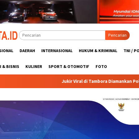
Pencarian
SIONAL
DAERAH
INTERNASIONAL
HUKUM & KRIMINAL
TNI / P
 & BISNIS
KULINER
SPORT & OTOMOTIF
FOTO
Jukir Viral di Tambora Diamankan Polisi Usai Ajak Pengenda