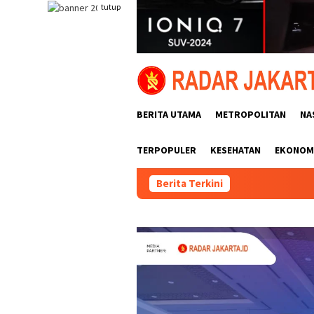
Loncat
tutup
ke
konten
BERITA UTAMA
METROPOLITAN
NA
TERPOPULER
KESEHATAN
EKONOMI
Berita Terkini