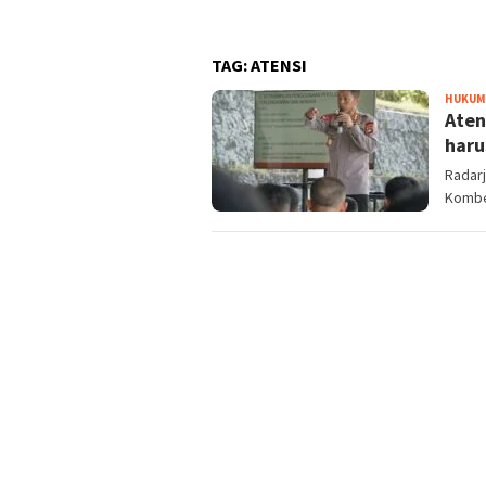
TAG:
ATENSI
HUKUM 
Aten
haru
Radarj
Kombe