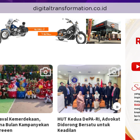
»
Kedua DePA-RI, Advokat
Jelang HUT RI ke-81, Sekjen
Bapem
rong Bersatu untuk
PATRA Irfan Ardhiyanto
Lapor
ilan
Ingatkan Driver Ojol Tak
Pemba
Terpancing Provokasi
Gubern