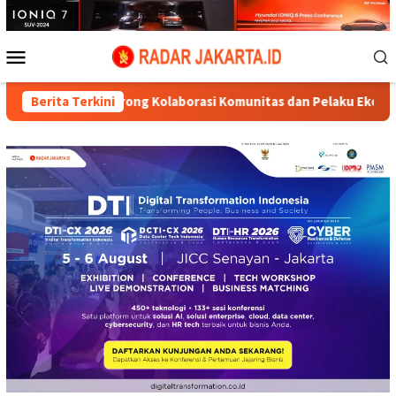
Loncat
ke
konten
Menu
Mobile
r, Dorong Kolaborasi Komunitas dan Pelaku Ekonomi Kreatif
Berita Terkini