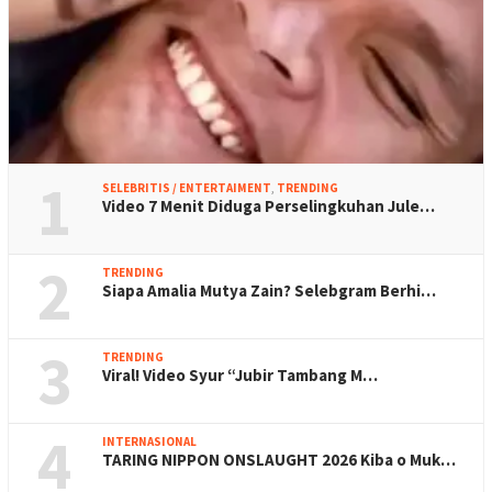
1
SELEBRITIS / ENTERTAIMENT
,
TRENDING
Video 7 Menit Diduga Perselingkuhan Jule…
2
TRENDING
Siapa Amalia Mutya Zain? Selebgram Berhi…
3
TRENDING
Viral! Video Syur “Jubir Tambang M…
4
INTERNASIONAL
TARING NIPPON ONSLAUGHT 2026 Kiba o Muk…