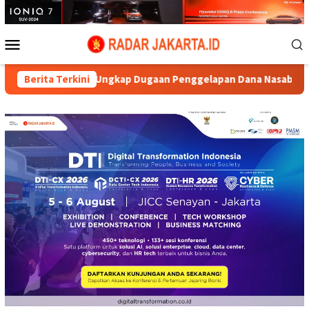
Loncat
ke
konten
Menu
Mobile
Aryo Ungkap Dugaan Penggelapan Dana Nasabah di KSP MDS Jatim
Berita Terkini