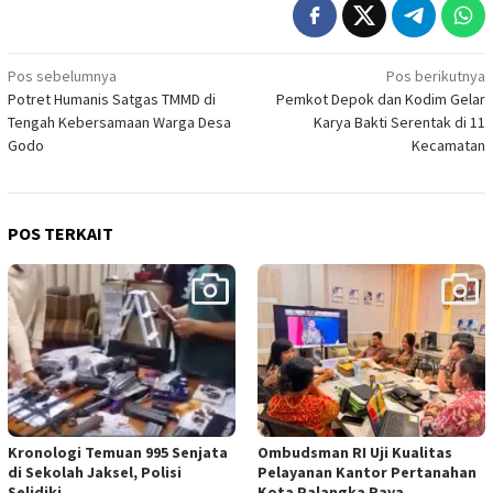
Navigasi
Pos sebelumnya
Pos berikutnya
Potret Humanis Satgas TMMD di
Pemkot Depok dan Kodim Gelar
pos
Tengah Kebersamaan Warga Desa
Karya Bakti Serentak di 11
Godo
Kecamatan
POS TERKAIT
Kronologi Temuan 995 Senjata
Ombudsman RI Uji Kualitas
di Sekolah Jaksel, Polisi
Pelayanan Kantor Pertanahan
Selidiki
Kota Palangka Raya