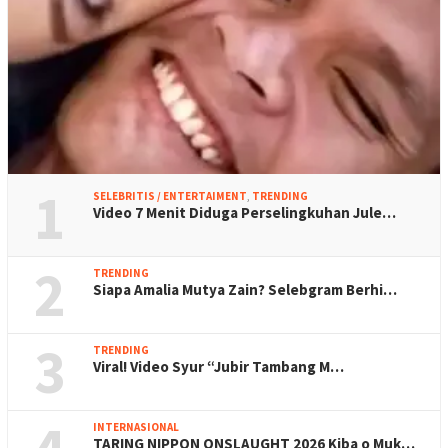
1
SELEBRITIS / ENTERTAIMENT
,
TRENDING
Video 7 Menit Diduga Perselingkuhan Jule…
2
TRENDING
Siapa Amalia Mutya Zain? Selebgram Berhi…
3
TRENDING
Viral! Video Syur “Jubir Tambang M…
INTERNASIONAL
TARING NIPPON ONSLAUGHT 2026 Kiba o Muk…