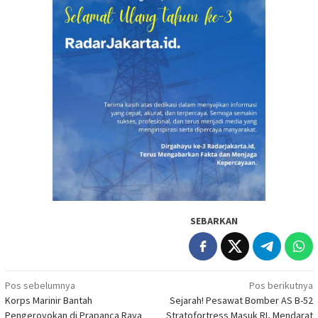
SEBARKAN
Navigasi
Pos sebelumnya
Pos berikutnya
Korps Marinir Bantah
Sejarah! Pesawat Bomber AS B-52
pos
Pengeroyokan di Prapanca Raya
Stratofortress Masuk RI, Mendarat