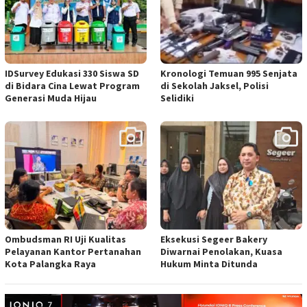
IDSurvey Edukasi 330 Siswa SD
Kronologi Temuan 995 Senjata
di Bidara Cina Lewat Program
di Sekolah Jaksel, Polisi
Generasi Muda Hijau
Selidiki
Ombudsman RI Uji Kualitas
Eksekusi Segeer Bakery
Pelayanan Kantor Pertanahan
Diwarnai Penolakan, Kuasa
Kota Palangka Raya
Hukum Minta Ditunda