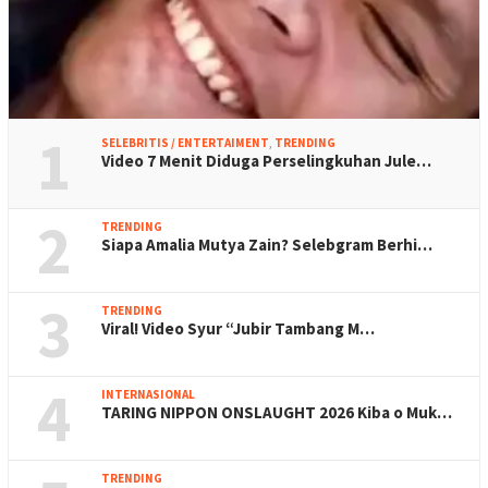
1
SELEBRITIS / ENTERTAIMENT
,
TRENDING
Video 7 Menit Diduga Perselingkuhan Jule…
2
TRENDING
Siapa Amalia Mutya Zain? Selebgram Berhi…
3
TRENDING
Viral! Video Syur “Jubir Tambang M…
4
INTERNASIONAL
TARING NIPPON ONSLAUGHT 2026 Kiba o Muk…
TRENDING