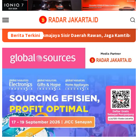
Loncat
ke
konten
Menu
Mobile
/Sukmajaya Sisir Daerah Rawan, Jaga Kamtibmas di Malam Hari
Berita Terkini