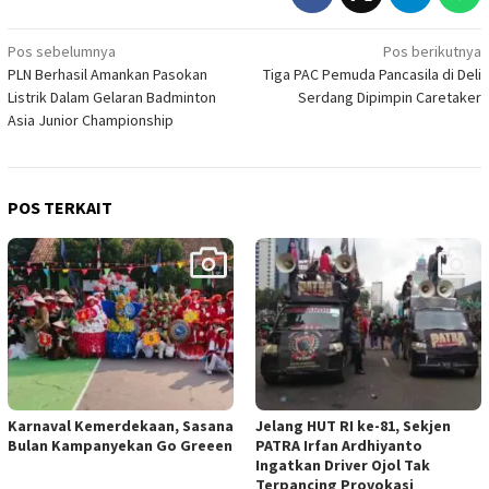
Navigasi
Pos sebelumnya
Pos berikutnya
PLN Berhasil Amankan Pasokan
Tiga PAC Pemuda Pancasila di Deli
pos
Listrik Dalam Gelaran Badminton
Serdang Dipimpin Caretaker
Asia Junior Championship
POS TERKAIT
Karnaval Kemerdekaan, Sasana
Jelang HUT RI ke-81, Sekjen
Bulan Kampanyekan Go Greeen
PATRA Irfan Ardhiyanto
Ingatkan Driver Ojol Tak
Terpancing Provokasi