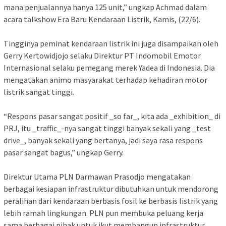
mana penjualannya hanya 125 unit,” ungkap Achmad dalam
acara talkshow Era Baru Kendaraan Listrik, Kamis, (22/6).
Tingginya peminat kendaraan listrik ini juga disampaikan oleh
Gerry Kertowidjojo selaku Direktur PT Indomobil Emotor
Internasional selaku pemegang merek Yadea di Indonesia. Dia
mengatakan animo masyarakat terhadap kehadiran motor
listrik sangat tinggi.
“Respons pasar sangat positif _so far_, kita ada _exhibition_ di
PRJ, itu _traffic_-nya sangat tinggi banyak sekali yang _test
drive_, banyak sekali yang bertanya, jadi saya rasa respons
pasar sangat bagus,” ungkap Gerry.
Direktur Utama PLN Darmawan Prasodjo mengatakan
berbagai kesiapan infrastruktur dibutuhkan untuk mendorong
peralihan dari kendaraan berbasis fosil ke berbasis listrik yang
lebih ramah lingkungan. PLN pun membuka peluang kerja
sama berbagai pihak untuk ikut membangun infrastruktur