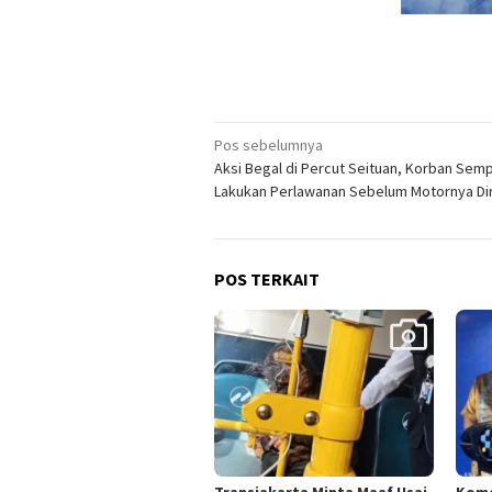
Navigasi
Pos sebelumnya
Aksi Begal di Percut Seituan, Korban Sem
pos
Lakukan Perlawanan Sebelum Motornya D
POS TERKAIT