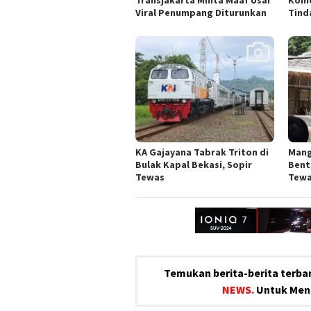
Transjakarta Minta Maaf Usai
Komd
Viral Penumpang Diturunkan
Tind
KA Gajayana Tabrak Triton di
Mang
Bulak Kapal Bekasi, Sopir
Bent
Tewas
Tewa
Temukan berita-berita terbar
NEWS.
Untuk Meng