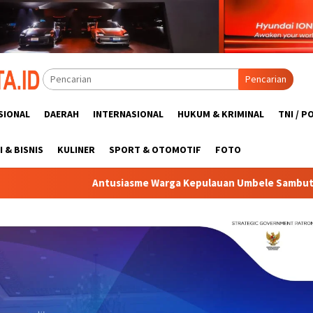
Pencarian
SIONAL
DAERAH
INTERNASIONAL
HUKUM & KRIMINAL
TNI / P
 & BISNIS
KULINER
SPORT & OTOMOTIF
FOTO
iasme Warga Kepulauan Umbele Sambut TMMD Ke-129 Kodim 1311