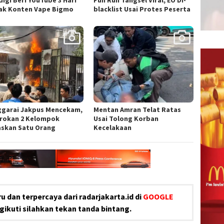
igi Beri YouTube 3 Hari
Fun Run Tangsel Viral, EO Di-
ak Konten Vape Bigmo
blacklist Usai Protes Peserta
garai Jakpus Mencekam,
Mentan Amran Telat Ratas
rokan 2 Kelompok
Usai Tolong Korban
skan Satu Orang
Kecelakaan
u dan terpercaya dari radarjakarta.id di
GOOGLE
ikuti silahkan tekan tanda bintang.