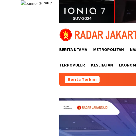
Loncat
tutup
ke
konten
BERITA UTAMA
METROPOLITAN
NA
TERPOPULER
KESEHATAN
EKONOMI
Berita Terkini
Antus