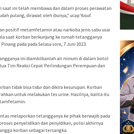
n saat ini telah membawa dan dalam proses perawatan
dah pulang, dirawat oleh ibunya,” ucap Yusuf.
an positif metamfetamin atau narkoba jenis sabu usai
ula saat korban berkunjung ke rumah tetangganya
Pinang pada pada Selasa sore, 7 Juni 2023.
angganya ini diambilkanlah air minum di dalam botol
Ketua Tim Reaksi Cepat Perlindungan Perempuan dan
ban tidak bisa tidur dan dikira kesurupan. Korban
rahkan untuk melakukan tes urine. Hasilnya, balita itu
etamfetamin.
 lantas melaporkan tetangganya ke pihak berwajib pada
 proses penyelidikan dan penyidikan, polisi akhirnya
ngga korban sebagai tersangka.