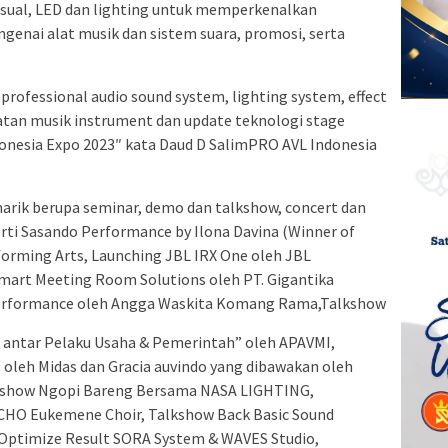
isual, LED dan lighting untuk memperkenalkan
ngenai alat musik dan sistem suara, promosi, serta
professional audio sound system, lighting system, effect
atan musik instrument dan update teknologi stage
ndonesia Expo 2023″ kata Daud D SalimPRO AVL Indonesia
rik berupa seminar, demo dan talkshow, concert dan
erti Sasando Performance by Ilona Davina (Winner of
rming Arts, Launching JBL IRX One oleh JBL
Smart Meeting Room Solutions oleh PT. Gigantika
Performance oleh Angga Waskita Komang Rama,Talkshow
i antar Pelaku Usaha & Pemerintah” oleh APAVMI,
 oleh Midas dan Gracia auvindo yang dibawakan oleh
kshow Ngopi Bareng Bersama NASA LIGHTING,
CHO Eukemene Choir, Talkshow Back Basic Sound
, Optimize Result SORA System & WAVES Studio,