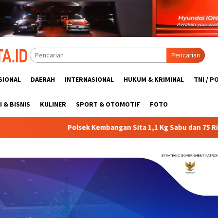
Pencarian
SIONAL
DAERAH
INTERNASIONAL
HUKUM & KRIMINAL
TNI / P
 & BISNIS
KULINER
SPORT & OTOMOTIF
FOTO
mbangan Sita 1,1 Kg Sabu dan 75 Ribu Obat Keras
Yonarm