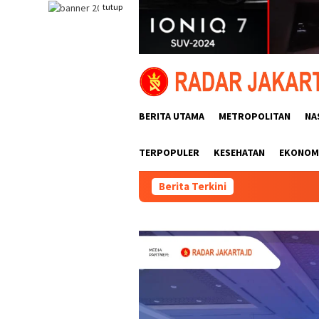
Loncat
tutup
ke
konten
BERITA UTAMA
METROPOLITAN
NA
TERPOPULER
KESEHATAN
EKONOMI
Berita Terkini
Polsek Ke