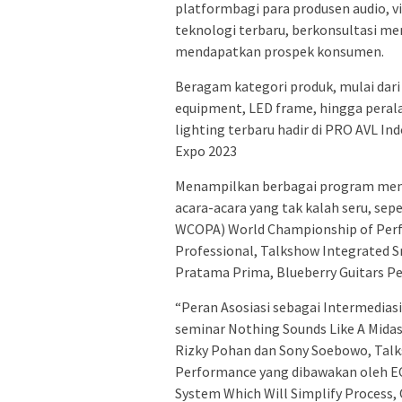
platformbagi para produsen audio, v
teknologi terbaru, berkonsultasi me
mendapatkan prospek konsumen.
Beragam kategori produk, mulai dari 
equipment, LED frame, hingga peral
lighting terbaru hadir di PRO AVL I
Expo 2023
Menampilkan berbagai program mena
acara-acara yang tak kalah seru, sep
WCOPA) World Championship of Perfo
Professional, Talkshow Integrated 
Pratama Prima, Blueberry Guitars 
“Peran Asosiasi sebagai Intermedias
seminar Nothing Sounds Like A Midas
Rizky Pohan dan Sony Soebowo, Tal
Performance yang dibawakan oleh E
System Which Will Simplify Process