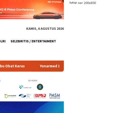
tutup
KAMIS, 6 AGUSTUS 2026
OLRI
SELEBRITIS / ENTERTAIMENT
ed 11/GG dan Yonarmed 1/Roket Kostrad Asah Kesiapan Prajurit 