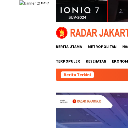
Loncat
tutup
ke
konten
BERITA UTAMA
METROPOLITAN
NA
TERPOPULER
KESEHATAN
EKONOMI
Berita Terkini
Polri Past