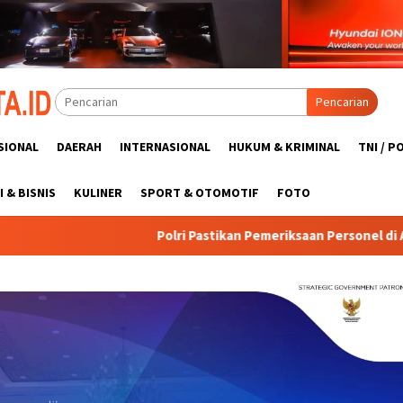
Pencarian
SIONAL
DAERAH
INTERNASIONAL
HUKUM & KRIMINAL
TNI / P
 & BISNIS
KULINER
SPORT & OTOMOTIF
FOTO
ikan Pemeriksaan Personel di Aceh Berjalan Profesional dan Tran