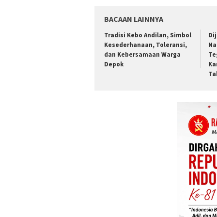
BACAAN LAINNYA
Tradisi Kebo Andilan, Simbol
Di
Kesederhanaan, Toleransi,
Na
dan Kebersamaan Warga
Te
Depok
Ka
Ta