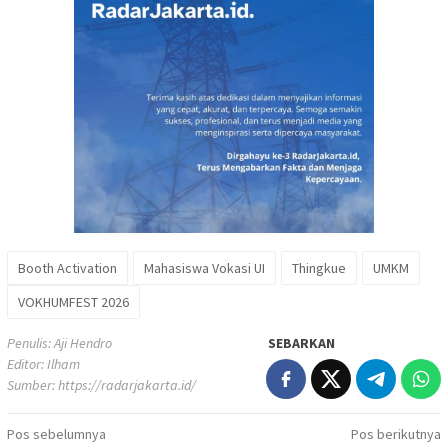
Booth Activation
Mahasiswa Vokasi UI
Thingkue
UMKM
VOKHUMFEST 2026
Penulis: Aji Hendro
SEBARKAN
Editor: Ilham
Sumber:
https://radarjakarta.id/
Navigasi
Pos sebelumnya
Pos berikutnya