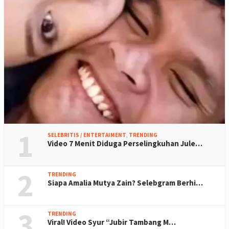
1
SELEBRITIS / ENTERTAIMENT
,
TRENDING
Video 7 Menit Diduga Perselingkuhan Jule…
2
TRENDING
Siapa Amalia Mutya Zain? Selebgram Berhi…
3
TRENDING
Viral! Video Syur “Jubir Tambang M…