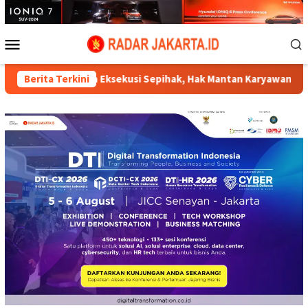
Loncat
ke
konten
Menu
Mobile
n Eksekusi Sepihak, Hak Mantan Karyawan PT Matahari Sentosa 
Berita Terkini