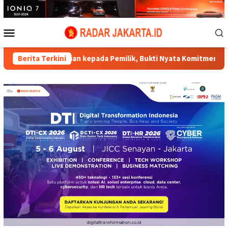
Loncat
ke
konten
Menu
Mobile
 kepada Pemilik, Bukti Nyata Komitmen Polri Presisi Layani Mas
Berita Terkini