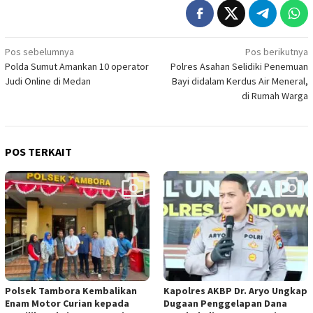
Navigasi
Pos sebelumnya
Pos berikutnya
Polda Sumut Amankan 10 operator
Polres Asahan Selidiki Penemuan
pos
Judi Online di Medan
Bayi didalam Kerdus Air Meneral,
di Rumah Warga
POS TERKAIT
Polsek Tambora Kembalikan
Kapolres AKBP Dr. Aryo Ungkap
Enam Motor Curian kepada
Dugaan Penggelapan Dana