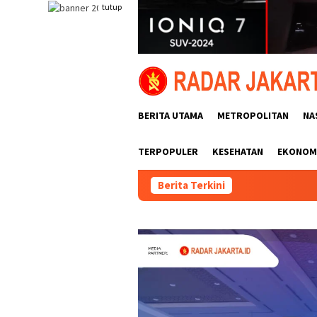
Loncat
tutup
ke
konten
BERITA UTAMA
METROPOLITAN
NA
TERPOPULER
KESEHATAN
EKONOMI
Berita Terkini
Pemasangan 