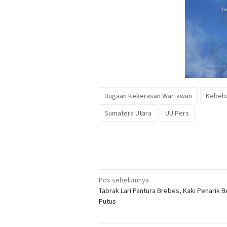
Dugaan Kekerasan Wartawan
Kebeb
Sumatera Utara
UU Pers
Navigasi
Pos sebelumnya
Tabrak Lari Pantura Brebes, Kaki Penarik 
pos
Putus