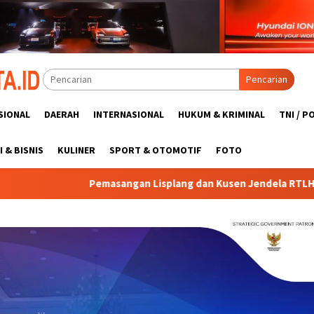
Pencarian
SIONAL
DAERAH
INTERNASIONAL
HUKUM & KRIMINAL
TNI / P
 & BISNIS
KULINER
SPORT & OTOMOTIF
FOTO
Lisplang dan Kusen Jendela RTLH Bapak Nardianto Terus Dikeb