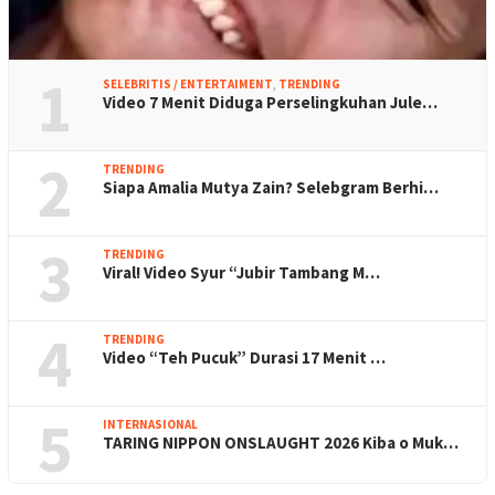
1
SELEBRITIS / ENTERTAIMENT
,
TRENDING
Video 7 Menit Diduga Perselingkuhan Jule…
2
TRENDING
Siapa Amalia Mutya Zain? Selebgram Berhi…
3
TRENDING
Viral! Video Syur “Jubir Tambang M…
4
TRENDING
Video “Teh Pucuk” Durasi 17 Menit …
5
INTERNASIONAL
TARING NIPPON ONSLAUGHT 2026 Kiba o Muk…