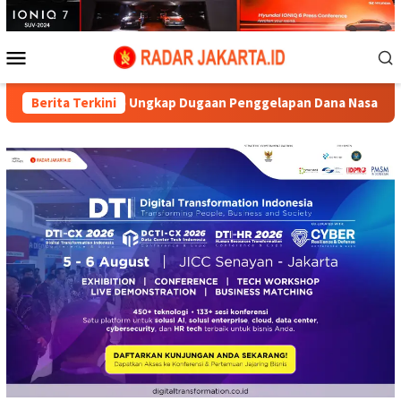
Loncat
ke
konten
Menu
Mobile
Aryo Ungkap Dugaan Penggelapan Dana Nasabah di KSP MDS Jati
Berita Terkini