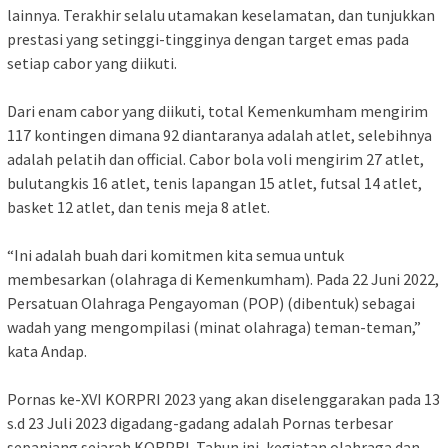
lainnya. Terakhir selalu utamakan keselamatan, dan tunjukkan
prestasi yang setinggi-tingginya dengan target emas pada
setiap cabor yang diikuti.
Dari enam cabor yang diikuti, total Kemenkumham mengirim
117 kontingen dimana 92 diantaranya adalah atlet, selebihnya
adalah pelatih dan official. Cabor bola voli mengirim 27 atlet,
bulutangkis 16 atlet, tenis lapangan 15 atlet, futsal 14 atlet,
basket 12 atlet, dan tenis meja 8 atlet.
“Ini adalah buah dari komitmen kita semua untuk
membesarkan (olahraga di Kemenkumham). Pada 22 Juni 2022,
Persatuan Olahraga Pengayoman (POP) (dibentuk) sebagai
wadah yang mengompilasi (minat olahraga) teman-teman,”
kata Andap.
Pornas ke-XVI KORPRI 2023 yang akan diselenggarakan pada 13
s.d 23 Juli 2023 digadang-gadang adalah Pornas terbesar
sepanjang sejarah KORPRI. Tahun ini, kegiatan olahraga dan