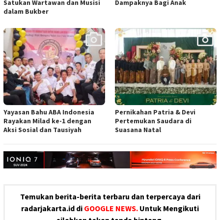
Satukan Wartawan dan Musisi
Dampaknya Bagi Anak
dalam Bukber
Yayasan Bahu ABA Indonesia
Pernikahan Patria & Devi
Rayakan Milad ke-1 dengan
Pertemukan Saudara di
Aksi Sosial dan Tausiyah
Suasana Natal
Temukan berita-berita terbaru dan terpercaya dari
radarjakarta.id di
GOOGLE NEWS.
Untuk Mengikuti
silahkan tekan tanda bintang.