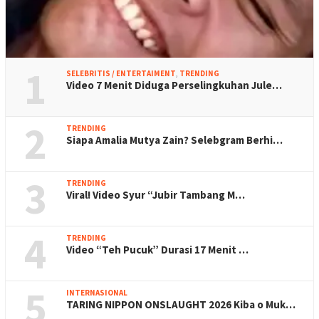
1
SELEBRITIS / ENTERTAIMENT
,
TRENDING
Video 7 Menit Diduga Perselingkuhan Jule…
2
TRENDING
Siapa Amalia Mutya Zain? Selebgram Berhi…
3
TRENDING
Viral! Video Syur “Jubir Tambang M…
4
TRENDING
Video “Teh Pucuk” Durasi 17 Menit …
5
INTERNASIONAL
TARING NIPPON ONSLAUGHT 2026 Kiba o Muk…