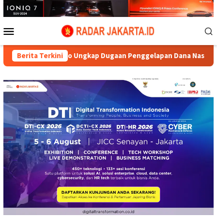
Loncat
ke
konten
Menu
Mobile
. Aryo Ungkap Dugaan Penggelapan Dana Nasabah di KSP MDS Ja
Berita Terkini