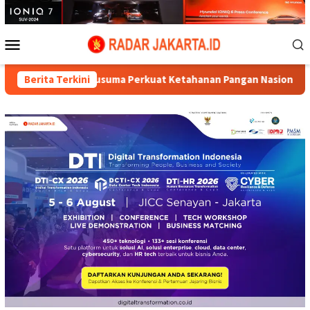
Loncat
ke
konten
Menu
Mobile
usuma Perkuat Ketahanan Pangan Nasional
Berita Terkini
Perapian Jala