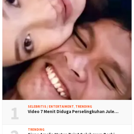
1
SELEBRITIS / ENTERTAIMENT
,
TRENDING
Video 7 Menit Diduga Perselingkuhan Jule…
TRENDING