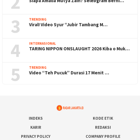
2
Siapa Amalia Mutya Zain? Selebgram Berhi…
3
TRENDING
Viral! Video Syur “Jubir Tambang M…
4
INTERNASIONAL
TARING NIPPON ONSLAUGHT 2026 Kiba o Muk…
5
TRENDING
Video “Teh Pucuk” Durasi 17 Menit …
INDEKS
KODE ETIK
KARIR
REDAKSI
PRIVACY POLICY
COMPANY PROFILE