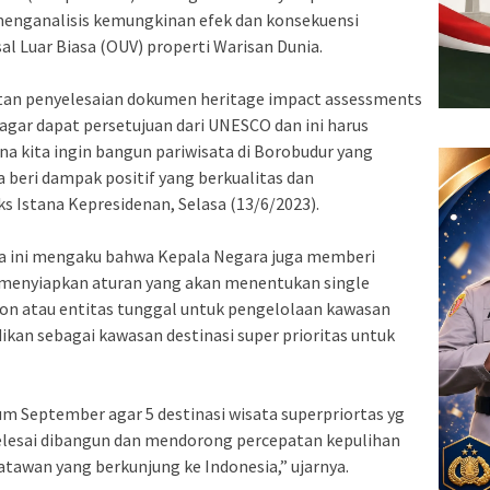
menganalisis kemungkinan efek dan konsekuensi
l Luar Biasa (OUV) properti Warisan Dunia.
atan penyelesaian dokumen heritage impact assessments
agar dapat persetujuan dari UNESCO dan ini harus
a kita ingin bangun pariwisata di Borobudur yang
a beri dampak positif yang berkualitas dan
s Istana Kepresidenan, Selasa (13/6/2023).
dra ini mengaku bahwa Kepala Negara juga memberi
 menyiapkan aturan yang akan menentukan single
n atau entitas tunggal untuk pengelolaan kawasan
ikan sebagai kawasan destinasi super prioritas untuk
um September agar 5 destinasi wisata superpriortas yg
elesai dibangun dan mendorong percepatan kepulihan
atawan yang berkunjung ke Indonesia,” ujarnya.