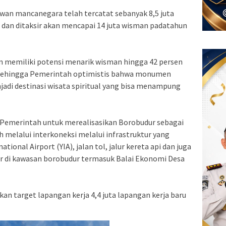
wan mancanegara telah tercatat sebanyak 8,5 juta
i dan ditaksir akan mencapai 14 juta wisman padatahun
n memiliki potensi menarik wisman hingga 42 persen
sehingga Pemerintah optimistis bahwa monumen
njadi destinasi wisata spiritual yang bisa menampung
 Pemerintah untuk merealisasikan Borobudur sebagai
ah melalui interkoneksi melalui infrastruktur yang
ional Airport (YIA), jalan tol, jalur kereta api dan juga
tar di kawasan borobudur termasuk Balai Ekonomi Desa
an target lapangan kerja 4,4 juta lapangan kerja baru