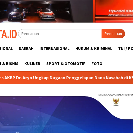
Pencarian
SIONAL
DAERAH
INTERNASIONAL
HUKUM & KRIMINAL
TNI / P
 & BISNIS
KULINER
SPORT & OTOMOTIF
FOTO
p Dugaan Penggelapan Dana Nasabah di KSP MDS Jatim
Kr