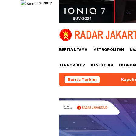
Loncat
tutup
ke
konten
BERITA UTAMA
METROPOLITAN
NA
TERPOPULER
KESEHATAN
EKONOMI
Berita Terkini
Kapolres AKBP Dr. Aryo Ungka