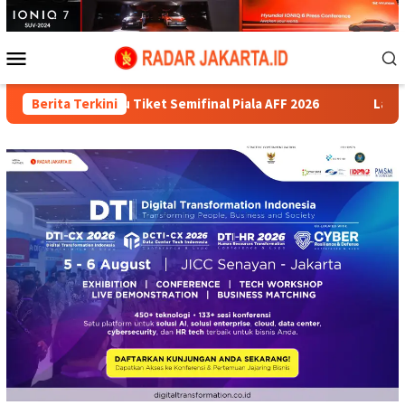
Loncat
ke
konten
Menu
Mobile
tu Tiket Semifinal Piala AFF 2026
Berita Terkini
Laba Food Station Jau