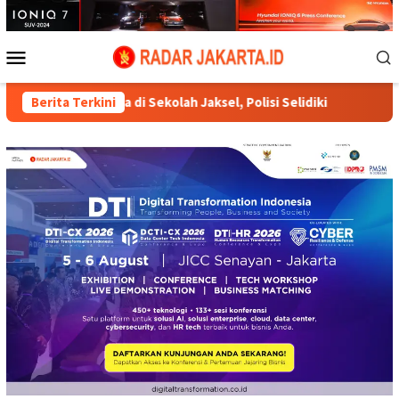
Loncat
ke
konten
Menu
Mobile
 di Sekolah Jaksel, Polisi Selidiki
Berita Terkini
995 Senjata dan Ribua