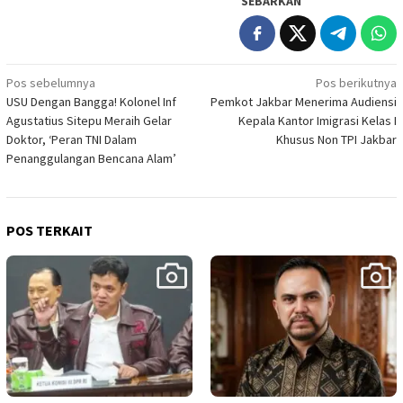
SEBARKAN
Navigasi
Pos sebelumnya
Pos berikutnya
USU Dengan Bangga! Kolonel Inf
Pemkot Jakbar Menerima Audiensi
pos
Agustatius Sitepu Meraih Gelar
Kepala Kantor Imigrasi Kelas I
Doktor, ‘Peran TNI Dalam
Khusus Non TPI Jakbar
Penanggulangan Bencana Alam’
POS TERKAIT