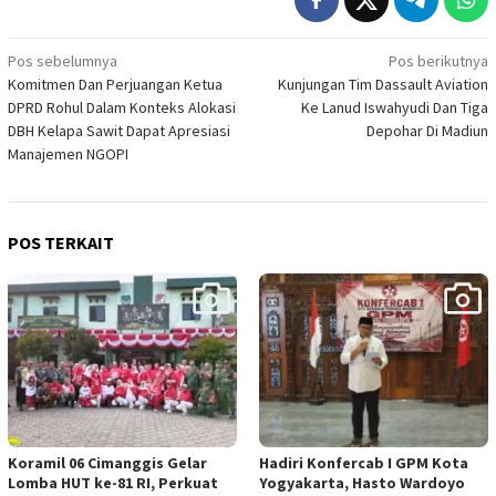
Navigasi
Pos sebelumnya
Pos berikutnya
Komitmen Dan Perjuangan Ketua
Kunjungan Tim Dassault Aviation
pos
DPRD Rohul Dalam Konteks Alokasi
Ke Lanud Iswahyudi Dan Tiga
DBH Kelapa Sawit Dapat Apresiasi
Depohar Di Madiun
Manajemen NGOPI
POS TERKAIT
Koramil 06 Cimanggis Gelar
Hadiri Konfercab I GPM Kota
Lomba HUT ke-81 RI, Perkuat
Yogyakarta, Hasto Wardoyo