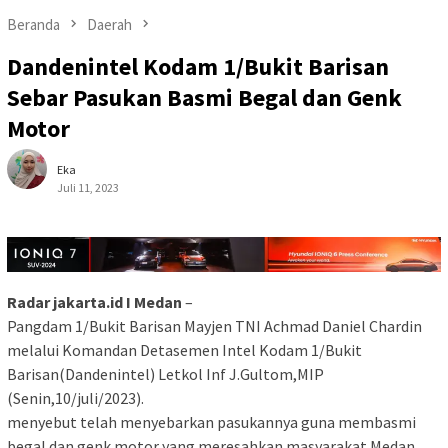
Beranda
Daerah
Dandenintel Kodam 1/Bukit Barisan
Sebar Pasukan Basmi Begal dan Genk
Motor
Eka
Juli 11, 2023
Radar jakarta.id I Medan
–
Pangdam 1/Bukit Barisan Mayjen TNI Achmad Daniel Chardin
melalui Komandan Detasemen Intel Kodam 1/Bukit
Barisan(Dandenintel) Letkol Inf J.Gultom,MIP
(Senin,10/juli/2023).
menyebut telah menyebarkan pasukannya guna membasmi
begal dan genk motor yang meresahkan masyarakat Medan