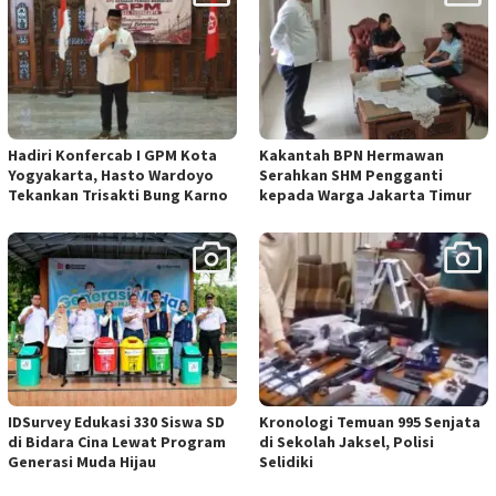
Hadiri Konfercab I GPM Kota
Kakantah BPN Hermawan
Yogyakarta, Hasto Wardoyo
Serahkan SHM Pengganti
Tekankan Trisakti Bung Karno
kepada Warga Jakarta Timur
IDSurvey Edukasi 330 Siswa SD
Kronologi Temuan 995 Senjata
di Bidara Cina Lewat Program
di Sekolah Jaksel, Polisi
Generasi Muda Hijau
Selidiki