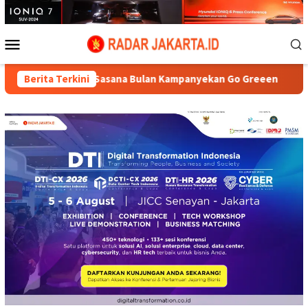
Loncat
ke
konten
Menu
Mobile
n, Sasana Bulan Kampanyekan Go Greeen
Berita Terkini
HUT Kedua DeP