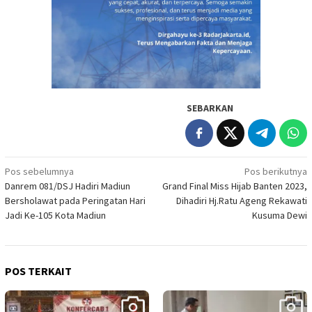
SEBARKAN
Navigasi
Pos sebelumnya
Pos berikutnya
Danrem 081/DSJ Hadiri Madiun
Grand Final Miss Hijab Banten 2023,
pos
Bersholawat pada Peringatan Hari
Dihadiri Hj.Ratu Ageng Rekawati
Jadi Ke-105 Kota Madiun
Kusuma Dewi
POS TERKAIT