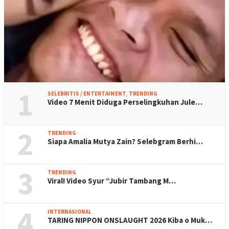
1
SELEBRITIS / ENTERTAIMENT
,
TRENDING
Video 7 Menit Diduga Perselingkuhan Jule…
2
TRENDING
Siapa Amalia Mutya Zain? Selebgram Berhi…
3
TRENDING
Viral! Video Syur “Jubir Tambang M…
4
INTERNASIONAL
TARING NIPPON ONSLAUGHT 2026 Kiba o Muk…