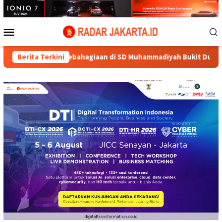
Loncat
ke
konten
Menu
Mobile
ebahagiaan di SD Muhammadiyah Bukit Duri
Berita Terkini
Rayakan HUT 