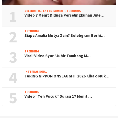
1
SELEBRITIS / ENTERTAIMENT
,
TRENDING
Video 7 Menit Diduga Perselingkuhan Jule…
2
TRENDING
Siapa Amalia Mutya Zain? Selebgram Berhi…
3
TRENDING
Viral! Video Syur “Jubir Tambang M…
4
INTERNASIONAL
TARING NIPPON ONSLAUGHT 2026 Kiba o Muk…
5
TRENDING
Video “Teh Pucuk” Durasi 17 Menit …