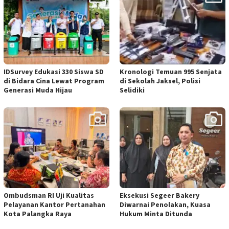
IDSurvey Edukasi 330 Siswa SD
Kronologi Temuan 995 Senjata
di Bidara Cina Lewat Program
di Sekolah Jaksel, Polisi
Generasi Muda Hijau
Selidiki
Ombudsman RI Uji Kualitas
Eksekusi Segeer Bakery
Pelayanan Kantor Pertanahan
Diwarnai Penolakan, Kuasa
Kota Palangka Raya
Hukum Minta Ditunda