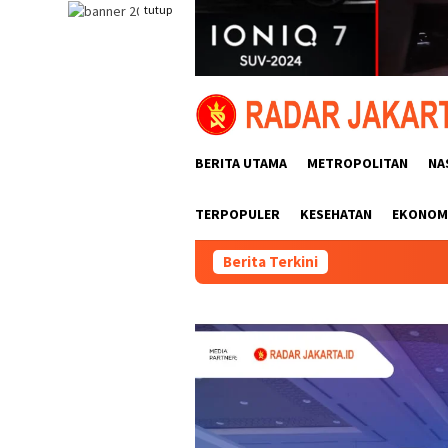
Loncat
tutup
ke
konten
BERITA UTAMA
METROPOLITAN
NA
TERPOPULER
KESEHATAN
EKONOMI
Berita Terkini
Pemas