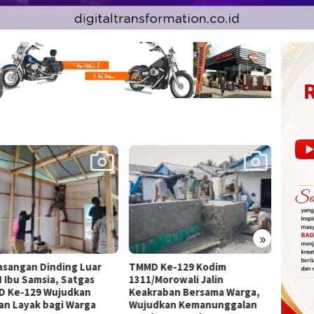
»
 Ke-129 Kodim
TNI AU Uji Kesiapan Operasi
Antus
/Morowali Jalin
Udara dalam Latihan
Kepul
raban Bersama Warga,
Terintegrasi TNI 2026
TMMD 
dkan Kemanunggalan
1311/