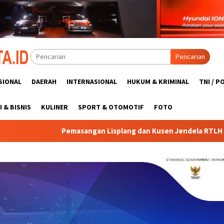
Pencarian
SIONAL
DAERAH
INTERNASIONAL
HUKUM & KRIMINAL
TNI / P
 & BISNIS
KULINER
SPORT & OTOMOTIF
FOTO
angan Lisplang dan Kusen Jendela RTLH Bapak Nardianto Terus