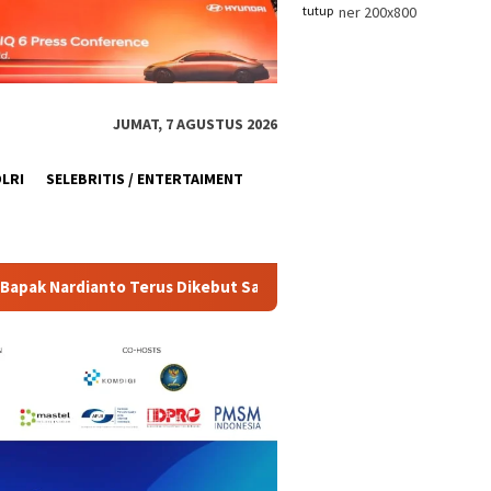
tutup
JUMAT, 7 AGUSTUS 2026
OLRI
SELEBRITIS / ENTERTAIMENT
 Dikebut Satgas TMMD Ke-129
Pemasangan Dinding Luar 