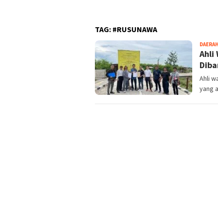
TNI 
TAG:
#RUSUNAWA
DAERA
Ahli
Diba
Ahli w
yang a