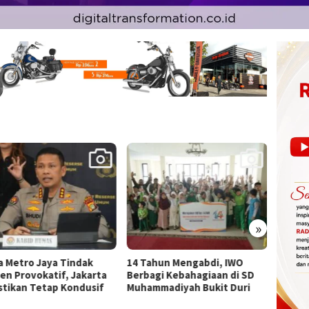
»
ahun Mengabdi, IWO
Rayakan HUT RI, Vasaka Hotel
Kakan
agi Kebahagiaan di SD
Jakarta Hadirkan Promo
Serah
mmadiyah Bukit Duri
Spesial “Hadiah
kepada
Kemerdekaan”