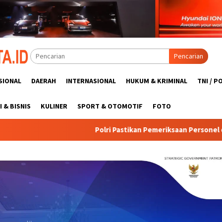
Pencarian
SIONAL
DAERAH
INTERNASIONAL
HUKUM & KRIMINAL
TNI / P
 & BISNIS
KULINER
SPORT & OTOMOTIF
FOTO
Polri Pastikan Pemeriksaan Personel di Aceh Berjalan Pr