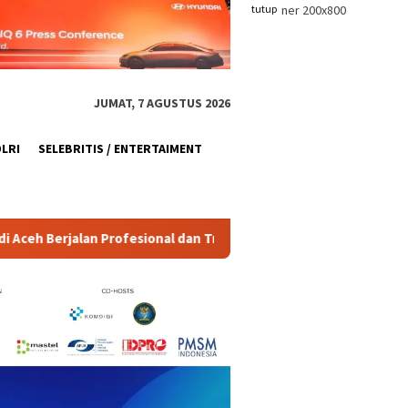
tutup
JUMAT, 7 AGUSTUS 2026
OLRI
SELEBRITIS / ENTERTAIMENT
ofesional dan Transparan
Polda Metro Jaya Tindak Konten