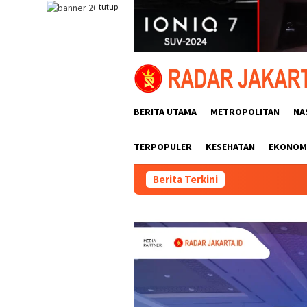
Loncat
tutup
ke
konten
BERITA UTAMA
METROPOLITAN
NA
TERPOPULER
KESEHATAN
EKONOMI
Berita Terkini