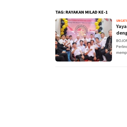
TAG:
RAYAKAN MILAD KE-1
UNCAT
Yaya
deng
BOJON
Perli
mempe