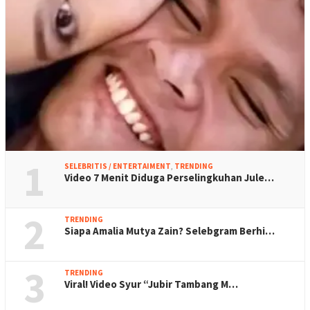
1
SELEBRITIS / ENTERTAIMENT
,
TRENDING
Video 7 Menit Diduga Perselingkuhan Jule…
2
TRENDING
Siapa Amalia Mutya Zain? Selebgram Berhi…
3
TRENDING
Viral! Video Syur “Jubir Tambang M…