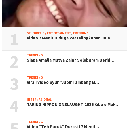
1
SELEBRITIS / ENTERTAIMENT
,
TRENDING
Video 7 Menit Diduga Perselingkuhan Jule…
2
TRENDING
Siapa Amalia Mutya Zain? Selebgram Berhi…
3
TRENDING
Viral! Video Syur “Jubir Tambang M…
4
INTERNASIONAL
TARING NIPPON ONSLAUGHT 2026 Kiba o Muk…
5
TRENDING
Video “Teh Pucuk” Durasi 17 Menit …