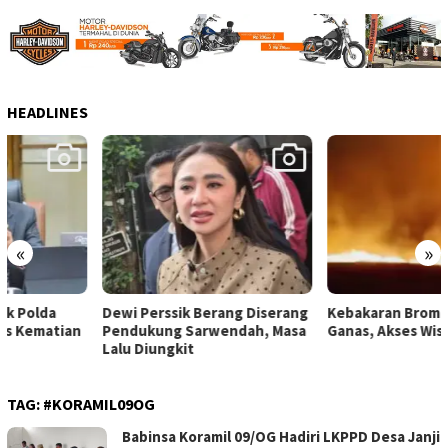
HEADLINES
«
»
Dewi Perssik Berang Diserang
Kebakaran Bromo Makin
Pendukung Sarwendah, Masa
Ganas, Akses Wisata Ditutup
Lalu Diungkit
TAG:
#KORAMIL09OG
Babinsa Koramil 09/OG Hadiri LKPPD Desa Janji