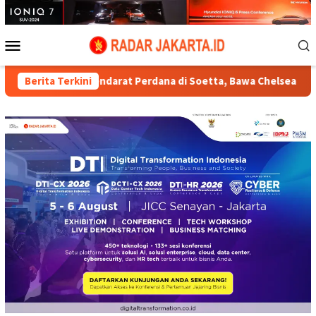
Loncat
ke
konten
Menu
Mobile
s A380 Mendarat Perdana di Soetta, Bawa Chelsea dan AC Milan
Berita Terkini