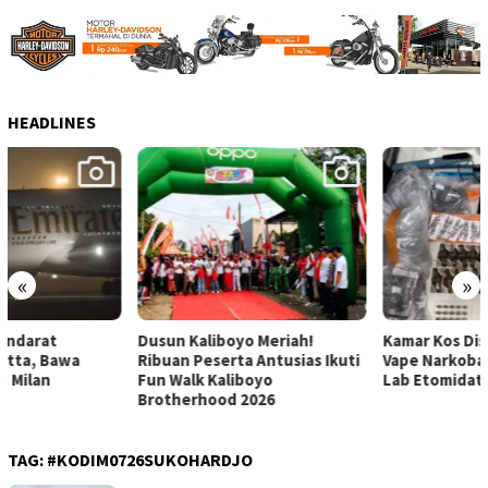
HEADLINES
«
»
Dusun Kaliboyo Meriah!
Kamar Kos Disulap Jadi Pabrik
Ribuan Peserta Antusias Ikuti
Vape Narkoba, Polisi Bongkar
Fun Walk Kaliboyo
Lab Etomidate
Brotherhood 2026
TAG:
#KODIM0726SUKOHARDJO