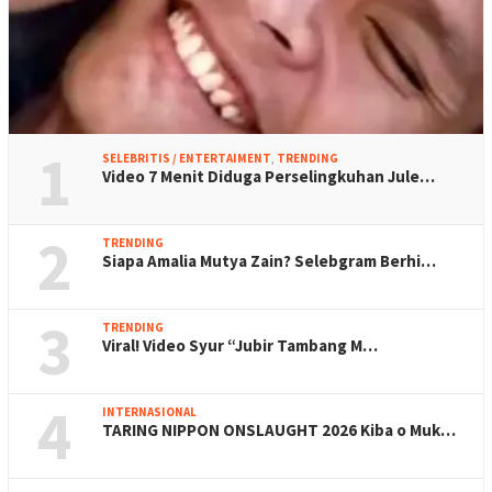
1
SELEBRITIS / ENTERTAIMENT
,
TRENDING
Video 7 Menit Diduga Perselingkuhan Jule…
2
TRENDING
Siapa Amalia Mutya Zain? Selebgram Berhi…
3
TRENDING
Viral! Video Syur “Jubir Tambang M…
4
INTERNASIONAL
TARING NIPPON ONSLAUGHT 2026 Kiba o Muk…