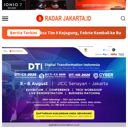
Loncat
ke
konten
Menu
Mobile
am Diperiksa Tim 9 Kejagung, Febrie Kembali ke Rutan KPK
Berita Terkini