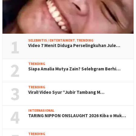
1
SELEBRITIS / ENTERTAIMENT
,
TRENDING
Video 7 Menit Diduga Perselingkuhan Jule…
2
TRENDING
Siapa Amalia Mutya Zain? Selebgram Berhi…
3
TRENDING
Viral! Video Syur “Jubir Tambang M…
4
INTERNASIONAL
TARING NIPPON ONSLAUGHT 2026 Kiba o Muk…
TRENDING