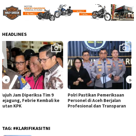
HEADLINES
«
»
Polri Pastikan Pemeriksaan
Polda Metro Jaya Tindak
Personel di Aceh Berjalan
Konten Provokatif, Jakarta
Profesional dan Transparan
Dipastikan Tetap Kondusif
TAG:
#KLARIFIKASITNI