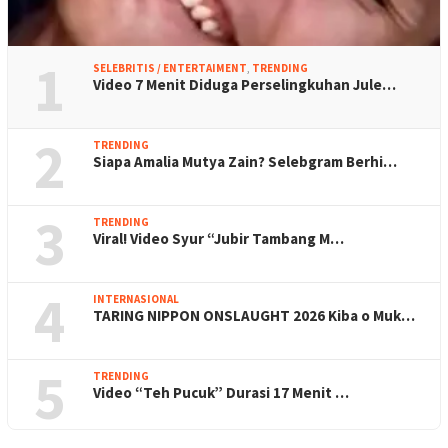
1
SELEBRITIS / ENTERTAIMENT
,
TRENDING
Video 7 Menit Diduga Perselingkuhan Jule…
2
TRENDING
Siapa Amalia Mutya Zain? Selebgram Berhi…
3
TRENDING
Viral! Video Syur “Jubir Tambang M…
4
INTERNASIONAL
TARING NIPPON ONSLAUGHT 2026 Kiba o Muk…
5
TRENDING
Video “Teh Pucuk” Durasi 17 Menit …