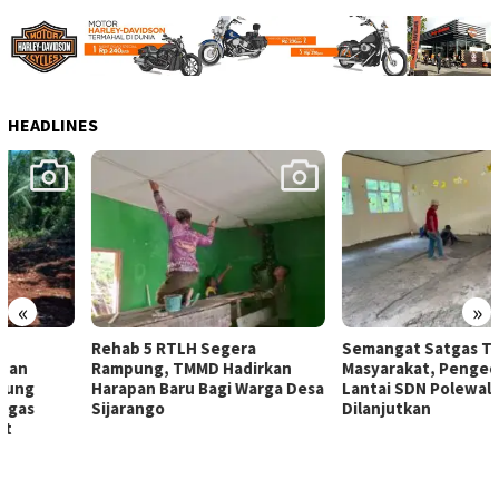
HEADLINES
«
»
Rehab 5 RTLH Segera
Semangat Satgas TMMD dan
Rampung, TMMD Hadirkan
Masyarakat, Pengecoran
Harapan Baru Bagi Warga Desa
Lantai SDN Polewali Terus
Sijarango
Dilanjutkan