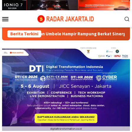
Loncat
ke
konten
Menu
Mobile
auan Umbele Hampir Rampung Berkat Sinergitas Satgas TMMD d
Berita Terkini