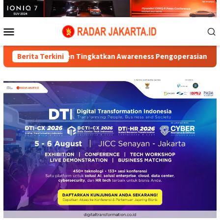
Loncat
ke
konten
Menu
Mobile
an Banten Tingkatkan Awareness Pengoperasian PLTU Labuan unt
Berita Terkini