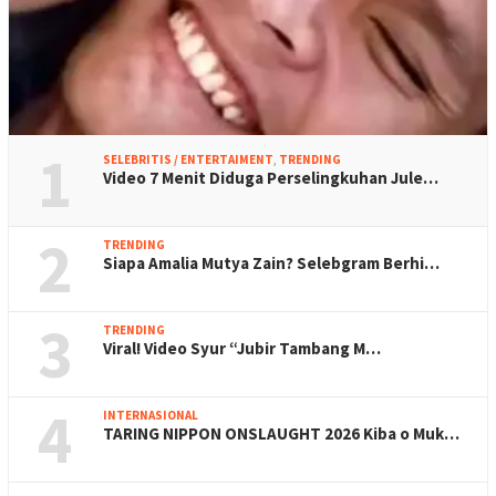
1
SELEBRITIS / ENTERTAIMENT
,
TRENDING
Video 7 Menit Diduga Perselingkuhan Jule…
2
TRENDING
Siapa Amalia Mutya Zain? Selebgram Berhi…
3
TRENDING
Viral! Video Syur “Jubir Tambang M…
4
INTERNASIONAL
TARING NIPPON ONSLAUGHT 2026 Kiba o Muk…