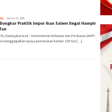
NAL
Ilham
Januari 13, 2026
Bongkar Praktik Impor Ikan Salem Ilegal Hampir
Akbar
Ton
A, Radarjakarta.id – Kementerian Kelautan dan Perikanan (KKP)
sil menggagalkan upaya pemasukan hampir 100 ton […]