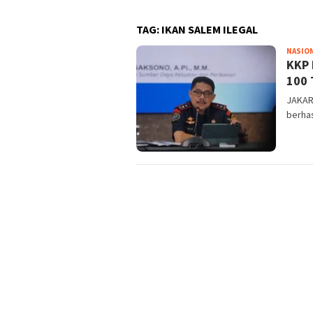
TAG:
IKAN SALEM ILEGAL
NASIO
KKP 
100 
JAKART
berha