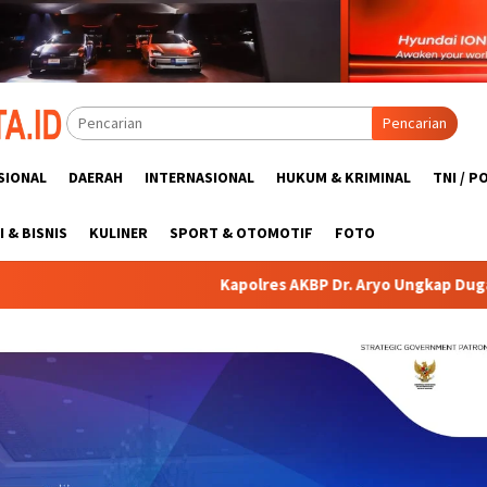
Pencarian
SIONAL
DAERAH
INTERNASIONAL
HUKUM & KRIMINAL
TNI / P
 & BISNIS
KULINER
SPORT & OTOMOTIF
FOTO
Kapolres AKBP Dr. Aryo Ungkap Dugaan Penggelapan Dan