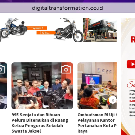
»
Senjata dan Ribuan
Ombudsman RI Uji Kualitas
Inklus
ru Ditemukan di Ruang
Pelayanan Kantor
PWI Ed
a Pengurus Sekolah
Pertanahan Kota Palangka
Publik
ta Jaksel
Raya