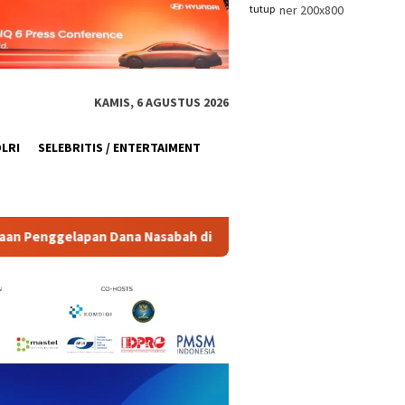
tutup
KAMIS, 6 AGUSTUS 2026
OLRI
SELEBRITIS / ENTERTAIMENT
a Nasabah di KSP MDS Jatim
Kronologi Temuan 995 Senjata 