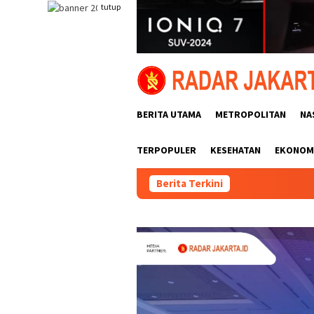
Loncat
tutup
ke
konten
BERITA UTAMA
METROPOLITAN
NA
TERPOPULER
KESEHATAN
EKONOMI
Berita Terkini