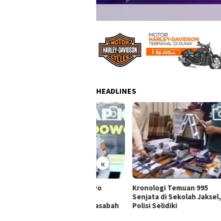
HEADLINES
«
olres AKBP Dr. Aryo
Kronologi Temuan 995
995 
gkap Dugaan
Senjata di Sekolah Jaksel,
Pelu
nggelapan Dana Nasabah
Polisi Selidiki
Ketu
KSP MDS Jatim
Swas